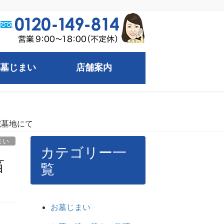
墓じまい
店舗案内
院墓地にて
まい
カテゴリー一
笛
覧
お墓じまい