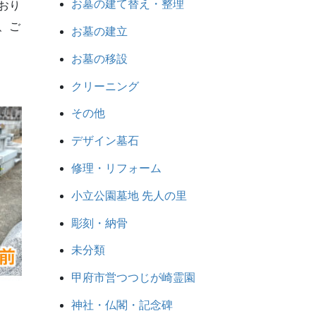
お墓の建て替え・整理
おり
、ご
お墓の建立
お墓の移設
クリーニング
その他
デザイン墓石
修理・リフォーム
小立公園墓地 先人の里
彫刻・納骨
未分類
甲府市営つつじが崎霊園
神社・仏閣・記念碑