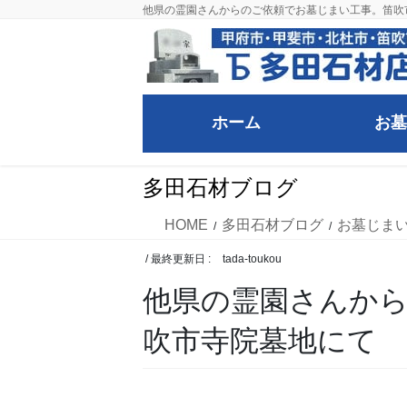
コ
ナ
他県の霊園さんからのご依頼でお墓じまい工事。笛吹
ン
ビ
テ
ゲ
ン
ー
ツ
シ
に
ョ
ホーム
お墓
移
ン
動
に
多田石材ブログ
移
動
HOME
多田石材ブログ
お墓じま
/ 最終更新日 :
tada-toukou
他県の霊園さんか
吹市寺院墓地にて