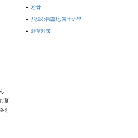
粉骨
船津公園墓地 富士の里
雑草対策
ん
お墓
絡を